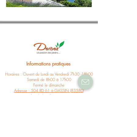
Informations pratiques
Horaires : Ouvert du Lundi au Vendredi 7h30 -18h00
Samedi de 8h00 à 17h00
Fermé le dimanche
Adresse : 504 RD 61 à GASSIN (83580)
Contact
:
info@derbez.fr
|
04 94 56 11 96
Suivez-nous
Facebook
Instagram
Linkedin
TikTok