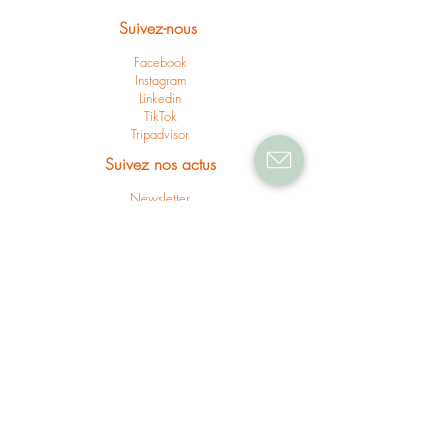
Suivez-nous
Facebook
Instagram
Linkedin
TikTok
Tripadvisor
Suivez nos actus
Newsletter
Nos actus
Presse & partenariats
Nos valeurs sociales
Recrutement et carrières
Nos engagements RSE
Mentions juridiques
CGV Pépinières Derbez
CGV Derbez Entretien
CGV Jardins Espaces Verts
CGV Humo Nature